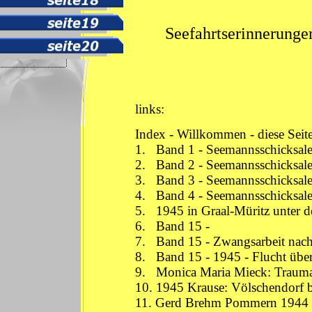
Seefahrtserinnerunge
links:
Index - Willkommen - diese Seit
1.
Band 1 - Seemannsschicksa
2.
Band 2 - Seemannsschicksal
3.
Band 3 - Seemannsschicksal
4.
Band 4 - Seemannsschicksale
5.
1945 in Graal-Müritz unter 
6.
Band 15 -
7.
Band 15 - Zwangsarbeit nac
8.
Band 15 - 1945 - Flucht über
9.
Monica Maria Mieck: Trauma
10.
1945 Krause: Völschendorf be
11.
Gerd Brehm Pommern 1944 