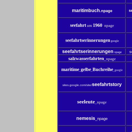
maritimbuch
s
.npage
seefahrt
1960
um
_
npage
seefahrtserinnerungen
google
seefahrtserinnerungen
s
npage
salzwasserfahrten
_npage
maritime
gelbe
Buchreihe
_
_
_google
seefahrtstory
sites.google.com/site/
seeleute
_npage
nemesis
_npage