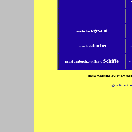
gesamt
maritimbuch/
bücher
maririmbuch/
s
Schiffe
maritimbuch.
erwähnte
s
Diese website existiert se
Jürgen Ruszko