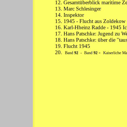
12. Gesamtüberblick
maritime Ze
13.
Marc Schlesinger
14.
Inspektor
15.
1945 - Flucht aus Zoldekow
16.
Karl-Hheinz Radde - 1945 Ic
17.
Hans Patschke: Jugend zu We
18.
Hans Patschke: über die "tau
19.
Flucht 1945
20.
-
Band
92
-
Band
92
Kaiserliche Ma