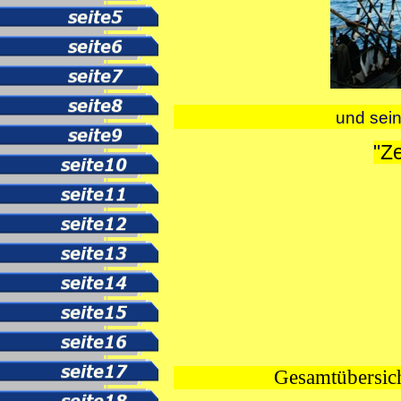
und
sein
"
Ze
Gesamtübersicht