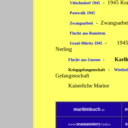
-
1945 Krau
Völschndorf 1945
Pasewalk 1945
-
Zwangsarbei
Zwangsarbeit
Flucht aus Romitten
-
1945
Graal-Müritz 1945
Nerling
-
Karlh
Flucht aus Gnesen
-
Kriegsgefangenschaft
Wiethol
Gefangenschaft
Kaiserliche Marine
maritimbuch
m
.de
seamanstory
s
www.
/index